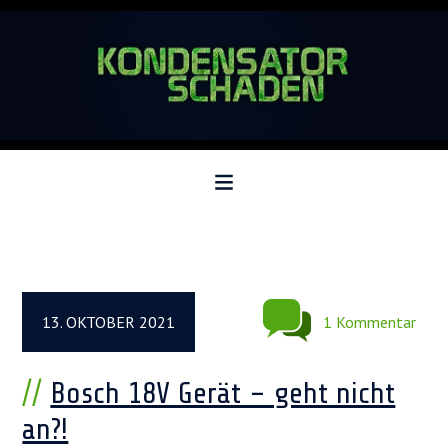
Zur
Zum
Zur
Hauptnavigation
Inhalt
Seitenspalte
springen
springen
springen
13. OKTOBER 2021
1 Kommentar
Bosch 18V Gerät – geht nicht
an?!