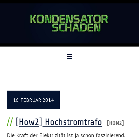
Zur
Zum
Zur
Hauptnavigation
Inhalt
Seitenspalte
springen
springen
springen
16. FEBRUAR 2014
[How2] Hochstromtrafo
Die Kraft der Elektrizität ist ja schon faszinierend.