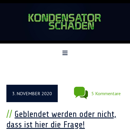
Zur
Zum
Zur
Hauptnavigation
Inhalt
Seitenspalte
springen
springen
springen
3. NOVEMBER 2020
5 Kommentare
Geblendet werden oder nicht,
dass ist hier die Frage!