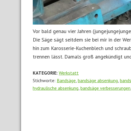
Vor bald genau vier Jahren (jungejungejung
Die Säge sägt seitdem sie bei mir in der We
hin zum Karosserie-Kuchenblech und schraube
trennen lässt. Damals groß angekündigt und
KATEGORIE:
Werkstatt
Stichworte:
Bandsäge
,
bandsäge absenkung
,
bands
hydraulische absenkung
,
bandsäge verbesserungen