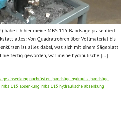
e!) habe ich hier meine MBS 115 Bandsäge präsentiert.
rkstatt alles: Von Quadratrohren über Vollmaterial bis
nkürzen ist alles dabei, was sich mit einem Sägeblatt
 nie fertig geworden, war meine hydraulische […]
äge absenkung nachrüsten
,
bandsäge hydraulik
,
bandsäge
,
mbs 115 absenkung
,
mbs 115 hydraulische absenkung