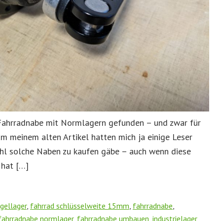
 Fahrradnabe mit Normlagern gefunden – und zwar für
 meinem alten Artikel hatten mich ja einige Leser
ohl solche Naben zu kaufen gäbe – auch wenn diese
 hat […]
gellager
,
fahrrad schlüsselweite 15mm
,
fahrradnabe
,
fahrradnabe normlager
,
fahrradnabe umbauen
,
industrielager