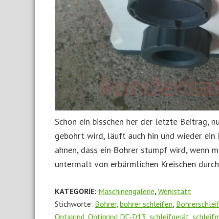
Schon ein bisschen her der letzte Beitrag, 
gebohrt wird, läuft auch hin und wieder ein
ahnen, dass ein Bohrer stumpf wird, wenn 
untermalt von erbärmlichen Kreischen durch
KATEGORIE:
Maschinengalerie
,
Werkstatt
Stichworte:
Bohrer
,
bohrer schleifen
,
Bohrerschlei
Optigrind
,
Optigrind DC-D13
,
schleifgerät
,
schleif