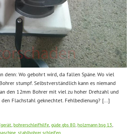
nun denn: Wo gebohrt wird, da fallen Späne. Wo viel
 Bohrer stumpf. Selbstverständlich kann es niemand
man den 12mm Bohrer mit viel zu hoher Drehzahl und
 den Flachstahl geknechtet. Fehlbedienung? […]
fgerät
,
bohrerschleifhilfe
,
güde gbs 80
,
holzmann bsg 13
,
maschine
,
stahlbohrer schleifen