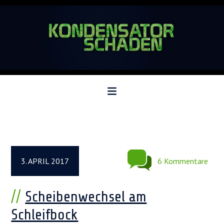
Zur
Zum
Zur
Hauptnavigation
Inhalt
Seitenspalte
springen
springen
springen
3. APRIL 2017
6 Kommentare
Scheibenwechsel am
Schleifbock