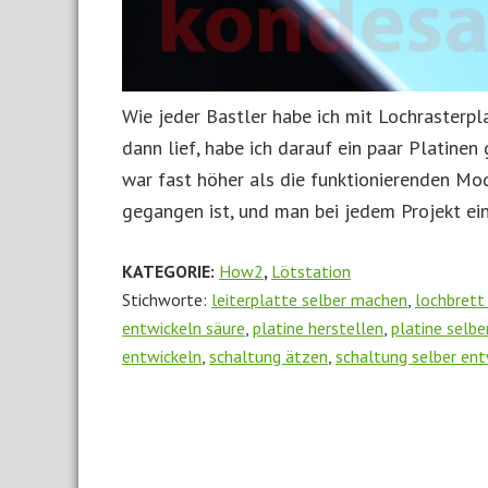
Wie jeder Bastler habe ich mit Lochrasterp
dann lief, habe ich darauf ein paar Platinen
war fast höher als die funktionierenden Mod
gegangen ist, und man bei jedem Projekt ei
KATEGORIE:
How2
,
Lötstation
Stichworte:
leiterplatte selber machen
,
lochbrett
entwickeln säure
,
platine herstellen
,
platine selbe
entwickeln
,
schaltung ätzen
,
schaltung selber ent