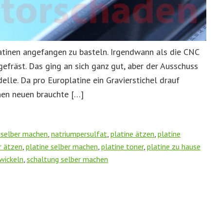
latinen angefangen zu basteln. Irgendwann als die CNC
 gefräst. Das ging an sich ganz gut, aber der Ausschuss
elle. Da pro Europlatine ein Gravierstichel drauf
nen neuen brauchte […]
 selber machen
,
natriumpersulfat
,
platine ätzen
,
platine
r ätzen
,
platine selber machen
,
platine toner
,
platine zu hause
wickeln
,
schaltung selber machen