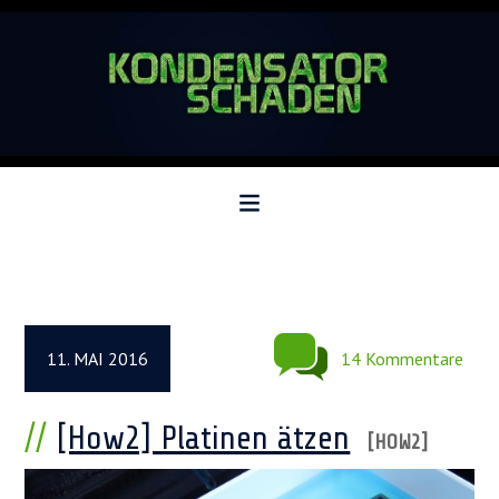
Zur
Zum
Zur
Hauptnavigation
Inhalt
Seitenspalte
springen
springen
springen
11. MAI 2016
14 Kommentare
[How2] Platinen ätzen