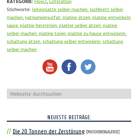
KATEGORIE:
How2
,
Lötstation
Stichworte:
leiterplatte selber machen
,
lochbrett selber
machen
,
natriumpersulfat
,
platine ätzen
,
platine entwickeln
säure
,
platine herstellen
,
platine selber ätzen
,
platine
selber machen
,
platine toner
,
platine zu hause entwickeln
,
schaltung ätzen
,
schaltung selber entwickeln
,
schaltung
selber machen
Webseite
durchsuchen
NEUESTE BEITRÄGE:
Die 20 Tonnen der Zerstörung
[MASCHINENGALERIE]